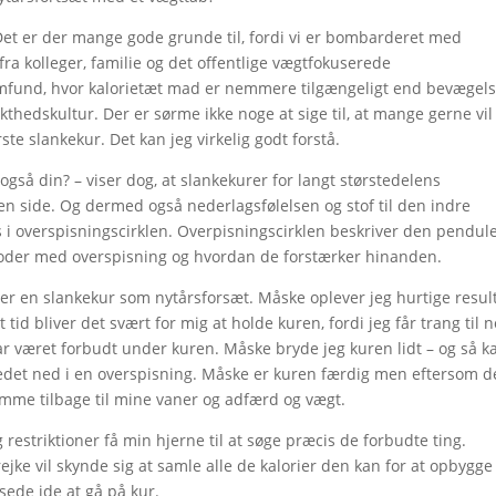
 Det er der mange gode grunde til, fordi vi er bombarderet med
ra kolleger, familie og det offentlige vægtfokuserede
und, hvor kalorietæt mad er nemmere tilgængeligt end bevægels
hedskultur. Der er sørme ikke noge at sige til, at mange gerne vil 
ste slankekur. Det kan jeg virkelig godt forstå.
også din? – viser dog, at slankekurer for langt størstedelens
side. Og dermed også nederlagsfølelsen og stof til den indre
es i overspisningscirklen. Overpisningscirklen beskriver den pendul
isoder med overspisning og hvordan de forstærker hinanden.
ter en slankekur som nytårsforsæt. Måske oplever jeg hurtige resul
 tid bliver det svært for mig at holde kuren, fordi jeg får trang til 
r været forbudt under kuren. Måske bryde jeg kuren lidt – og så k
edet ned i en overspisning. Måske er kuren færdig men eftersom d
omme tilbage til mine vaner og adfærd og vægt.
g restriktioner få min hjerne til at søge præcis de forbudte ting.
rejke vil skynde sig at samle alle de kalorier den kan for at opbygge
sede ide at gå på kur.