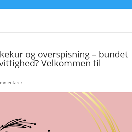
nkekur og overspisning – bundet
ittighed? Velkommen til
ommentarer