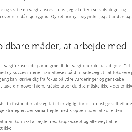
te og skabe en vægttabsresistens. Jeg vil efter overspisninger og
m over min dårlige rygrad. Og ret hurtigt begynder jeg at undersøg
holdbare måder, at arbejde med
et vægtfokuserede paradigme til det vægtneutrale paradigme. Det
dhed og succeskriterier kan aflæses på din badevægt, til at fokusere
gang kan løsrive dig fra fokus på ydre vurderinger og genskabe
t tage din power hjem. Måske taber du dig, måske ikke – det er ikk
is du fastholder, at vægttabet er vigtigt for dit kropslige velbefind
ige strategier, der samarbejde med kroppen uden at sulte den.
, at man kun skal arbejde med kropsaccept og alle vægttab er
t ikke.