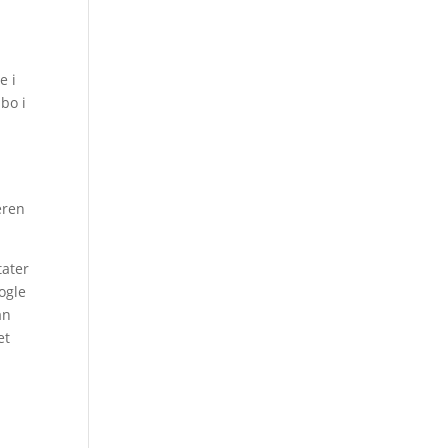
e i
bo i
eren
tater
nogle
an
et