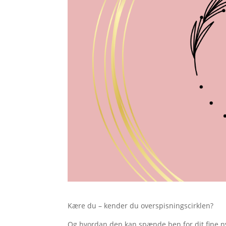
Kære du – kender du overspisningscirklen?
Og hvordan den kan spænde ben for dit fine n