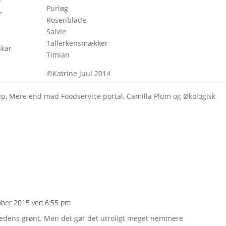
r
Purløg
r
Rosenblade
Salvie
Tallerkensmækker
skar
Timian
©Katrine Juul 2014
rup, Mere end mad Foodservice portal, Camilla Plum og Økologisk
mber 2015 ved 6:55 pm
dens grønt. Men det gør det utroligt meget nemmere