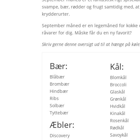
svampe, bær, rødder og frugt samtidig med, at 
krydderurter.
September måned er en legemåned for kokke o
råvarer for dig. Måske får du en ny favorit?
Skriv gerne denne oversigt ud til at hænge på kø
Bær:
Kål:
Blåbær
Blomkål
Brombær
Broccoli
Hindbær
Glaskål
Ribs
Grønkål
Solbær
Hvidkål
Tyttebær
Kinakål
Rosenkål
Æbler:
Rødkål
Savoykål
Discovery