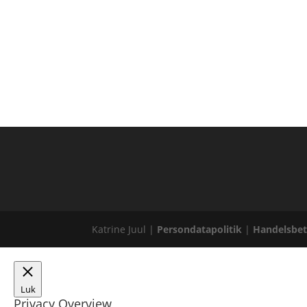
Katrine Juul |
Persondatapolitik
|
Handelsbet
Luk
Privacy Overview