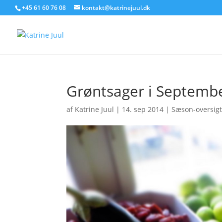
+45 61 60 76 08
kontakt@katrinejuul.dk
Grøntsager i Septemb
af
Katrine Juul
|
14. sep 2014
|
Sæson-oversig