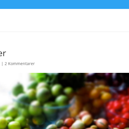
er
t
|
2 Kommentarer