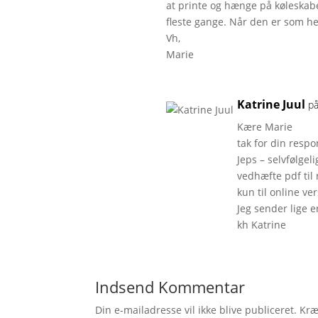
at printe og hænge på køleskabe
fleste gange. Når den er som her
Vh,
Marie
Katrine Juul
p
Kære Marie
tak for din resp
Jeps – selvfølgel
vedhæfte pdf ti
kun til online ve
Jeg sender lige e
kh Katrine
Indsend Kommentar
Din e-mailadresse vil ikke blive publiceret.
Kræ