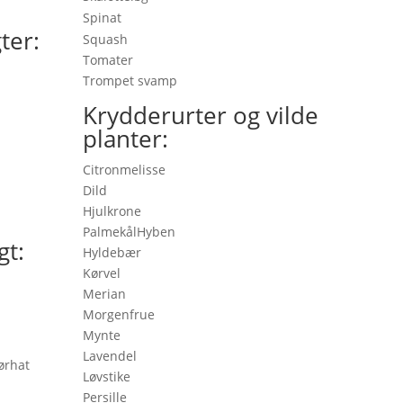
Spinat
ter:
Squash
Tomater
Trompet svamp
Krydderurter og vilde
planter:
Citronmelisse
Dild
Hjulkrone
PalmekålHyben
gt:
Hyldebær
Kørvel
Merian
Morgenfrue
Mynte
Lavendel
ørhat
Løvstike
Persille