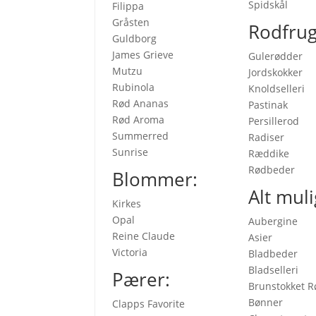
Spidskål
Filippa
Gråsten
Rodfrug
Guldborg
James Grieve
Gulerødder
Mutzu
Jordskokker
Rubinola
Knoldselleri
Rød Ananas
Pastinak
Rød Aroma
Persillerod
Summerred
Radiser
Sunrise
Ræddike
Rødbeder
Blommer:
Alt muli
Kirkes
Opal
Aubergine
Reine Claude
Asier
Victoria
Bladbeder
Bladselleri
Pærer:
Brunstokket R
Bønner
Clapps Favorite