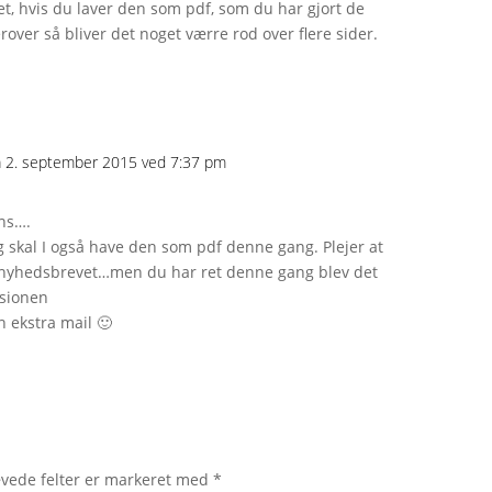
t, hvis du laver den som pdf, som du har gjort de
over så bliver det noget værre rod over flere sider.
å 2. september 2015 ved 7:37 pm
ons….
ig skal I også have den som pdf denne gang. Plejer at
l nyhedsbrevet…men du har ret denne gang blev det
rsionen
n ekstra mail 🙂
vede felter er markeret med
*