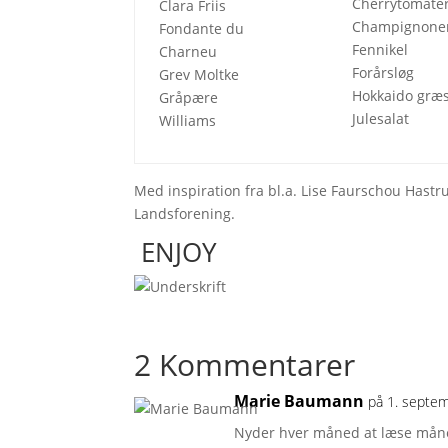
Cherrytomate
Clara Friis
Champignone
Fondante du
Fennikel
Charneu
Forårsløg
Grev Moltke
Hokkaido græ
Gråpære
Julesalat
Williams
Med inspiration fra bl.a. Lise Faurschou Hast
Landsforening.
ENJOY
2 Kommentarer
Marie Baumann
på 1. septe
Nyder hver måned at læse måne