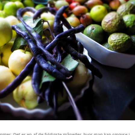
mmer. Det er en af de fyldigste måneder, hvor man kan smovse i