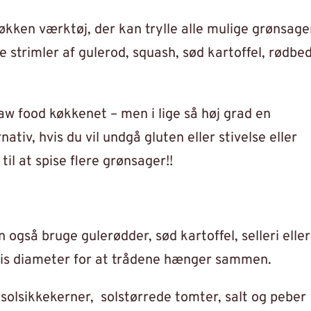
køkken værktøj, der kan trylle alle mulige grønsage
e strimler af gulerod, squash, sød kartoffel, rødbe
raw food køkkenet – men i lige så høj grad en
nativ, hvis du vil undgå gluten eller stivelse eller
il at spise flere grønsager!!
n også bruge gulerødder, sød kartoffel, selleri eller
n vis diameter for at trådene hænger sammen.
t, solsikkekerner, solstørrede tomter, salt og peber