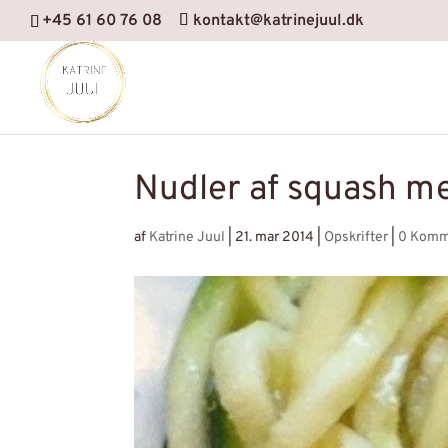
+45 61 60 76 08
kontakt@katrinejuul.dk
Nudler af squash m
af
Katrine Juul
|
21. mar 2014
|
Opskrifter
|
0 Komm